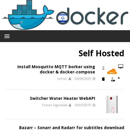
Self Hosted
Install Mosquitto MQTT borker using
docker & docker-compose
tomer
06/08/2020
Switcher Water Heater WebAPI
Tomer Figenblat
06/05/2019
Bazarr – Sonarr and Radarr for subtitles download