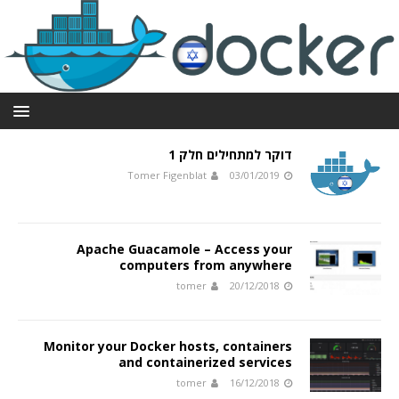
דוקר למתחילים חלק 1
Tomer Figenblat
03/01/2019
Apache Guacamole – Access your
computers from anywhere
tomer
20/12/2018
Monitor your Docker hosts, containers
and containerized services
tomer
16/12/2018