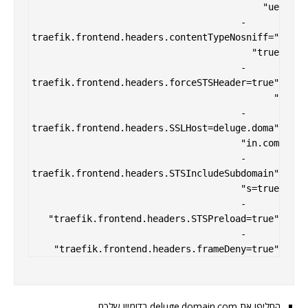
      - 
"traefik.frontend.headers.contentTypeNosniff=
      - 
"traefik.frontend.headers.forceSTSHeader=true
      - 
"traefik.frontend.headers.SSLHost=deluge.doma
      - 
"traefik.frontend.headers.STSIncludeSubdomain
      - 
      - 
"traefik.frontend.headers.frameDeny=true"
החליפו את deluge.domain.com בדומיין שלכם.